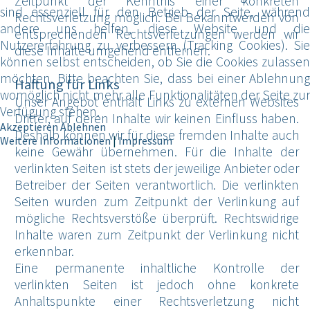
Zeitpunkt der Kenntnis einer konkreten
sind essenziell für den Betrieb der Seite, während
Rechtsverletzung möglich. Bei Bekanntwerden von
andere uns helfen, diese Website und die
entsprechenden Rechtsverletzungen werden wir
Nutzererfahrung zu verbessern (Tracking Cookies). Sie
diese Inhalte umgehend entfernen.
können selbst entscheiden, ob Sie die Cookies zulassen
möchten. Bitte beachten Sie, dass bei einer Ablehnung
Haftung für Links
womöglich nicht mehr alle Funktionalitäten der Seite zur
Unser Angebot enthält Links zu externen Websites
Verfügung stehen.
Dritter, auf deren Inhalte wir keinen Einfluss haben.
Akzeptieren
Ablehnen
Deshalb können wir für diese fremden Inhalte auch
Weitere Informationen
|
Impressum
keine Gewähr übernehmen. Für die Inhalte der
verlinkten Seiten ist stets der jeweilige Anbieter oder
Betreiber der Seiten verantwortlich. Die verlinkten
Seiten wurden zum Zeitpunkt der Verlinkung auf
mögliche Rechtsverstöße überprüft. Rechtswidrige
Inhalte waren zum Zeitpunkt der Verlinkung nicht
erkennbar.
Eine permanente inhaltliche Kontrolle der
verlinkten Seiten ist jedoch ohne konkrete
Anhaltspunkte einer Rechtsverletzung nicht